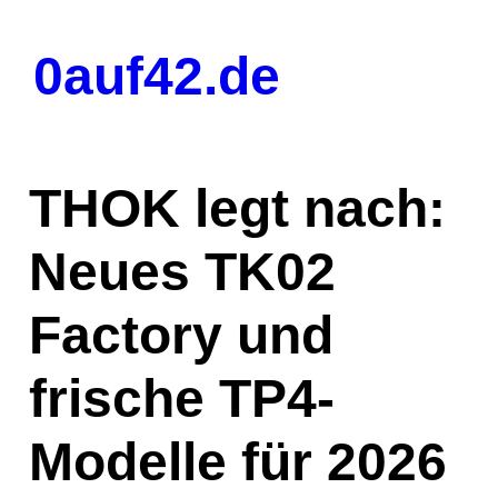
Zum
Inhalt
0auf42.de
springen
THOK legt nach:
Neues TK02
Factory und
frische TP4-
Modelle für 2026