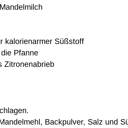
 Mandelmilch
er kalorienarmer Süßstoff
 die Pfanne
s Zitronenabrieb
schlagen.
, Mandelmehl, Backpulver, Salz und Sü