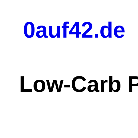
Zum
0auf42.de
Inhalt
springen
Low-Carb P