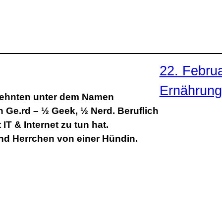
22. Febru
Ernährung
rzehnten unter dem Namen
in Ge.rd – ½ Geek, ½ Nerd. Beruflich
IT & Internet zu tun hat.
und Herrchen von einer Hündin.