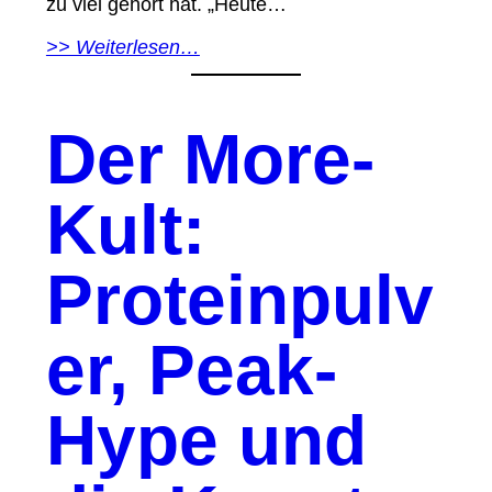
zu viel gehört hat. „Heute…
>> Weiterlesen…
Der More-
Kult:
Proteinpulv
er, Peak-
Hype und