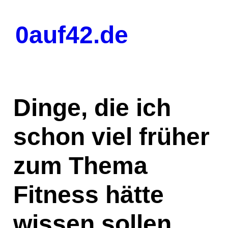
Zum
Inhalt
0auf42.de
springen
Dinge, die ich
schon viel früher
zum Thema
Fitness hätte
wissen sollen.